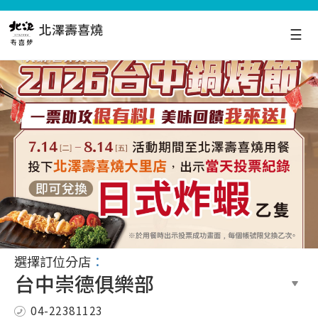
北澤壽喜燒
☰
選擇訂位分店
：
04-22381123