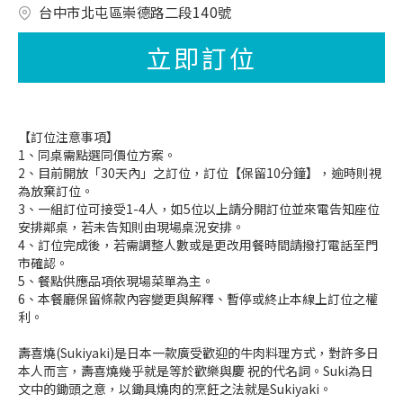
台中市北屯區崇德路二段140號
立即訂位
【訂位注意事項】
1、同桌需點選同價位方案。
2、目前開放「30天內」之訂位，訂位【保留10分鐘】，逾時則視
為放棄訂位。
3、一組訂位可接受1-4人，如5位以上請分開訂位並來電告知座位
安排鄰桌，若未告知則由現場桌況安排。
4、訂位完成後，若需調整人數或是更改用餐時間請撥打電話至門
市確認。
5、餐點供應品項依現場菜單為主。
6、本餐廳保留條款內容變更與解釋、暫停或終止本線上訂位之權
利。
壽喜燒(Sukiyaki)是日本一款廣受歡迎的牛肉料理方式，對許多日
本人而言，壽喜燒幾乎就是等於歡樂與慶 祝的代名詞。Suki為日
文中的鋤頭之意，以鋤具燒肉的烹飪之法就是Sukiyaki。