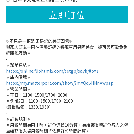
立即訂位
✨不只是一頓飯 更是您的美好回憶✨
與家人好友一同在溫馨舒適的餐廳享用異國美食，還可與可愛兔兔
近距離互動。
-
🔹菜單連結🔹
https://online.fliphtml5.com/setgp/oayb/#p=1
🔹店內環境🔹
https://my.matterport.com/show/?m=Qq5HNnAwpsg
🔹營業時間🔹
▪️平日：1130~1500/1700~2030
▪️例/假日：1100~1500/1700~2100
(最後點餐：1330/1930)
-
🔹訂位規則🔹
▪️用餐時間為兩小時，訂位保留10分鐘，為維護後續訂位客人之權
益如延後入場用餐時間將依原訂位時間計算。