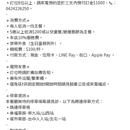
▪️訂位8位以上，請來電預約並於三天內預付訂金$1000，📞：
0424226250。
-
🔹消費方式🔹
▪️每人低消一份主餐。
▪️5歲以上低消$200或以兒童餐/披薩脆餅為主餐。
▪️本店10%服務費。
▪️禁帶外食（生日蛋糕例外）。
▪️開瓶費：$100/杯。
▪️付款方式：現金、信用卡、LINE Pay、街口、Apple Pay 。
-
🔹寵物友善🔹
▪️訂位時請於備註欄告知。
▪️需有外出籠/繫牽繩。
▪️遛兔區❗非固定開放❗開放時間請見臉書公告或來電確認。
-
🔹停車資訊🔹
本餐廳無特約停車場敬請見諒，以下為周邊停車方式：
▪️路邊停車格
▪️幸福車房-崇九站/山西站
▪️城市車旅-台中人人站/北屯一站
-