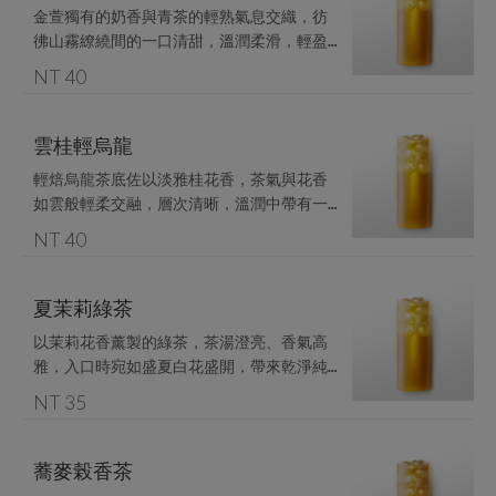
金萱獨有的奶香與青茶的輕熟氣息交織，彷
彿山霧繚繞間的一口清甜，溫潤柔滑，輕盈
NT 40
雲桂輕烏龍
輕焙烏龍茶底佐以淡雅桂花香，茶氣與花香
如雲般輕柔交融，層次清晰，溫潤中帶有一
NT 40
夏茉莉綠茶
以茉莉花香薰製的綠茶，茶湯澄亮、香氣高
雅，入口時宛如盛夏白花盛開，帶來乾淨純
NT 35
蕎麥榖香茶