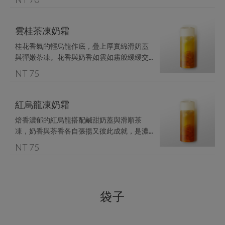
雲桂茶凍奶霜
桂花香氣的輕烏龍作底，疊上厚實綿滑奶蓋
與彈嫩茶凍。花香與奶香如雲如霧般緩緩交
NT 75
紅烏龍凍奶霜
焙香濃郁的紅烏龍搭配鹹甜奶蓋與滑順茶
凍，奶香與茶香各自張揚又彼此成就，是濃
厚派飲者的首選。
NT 75
袋子