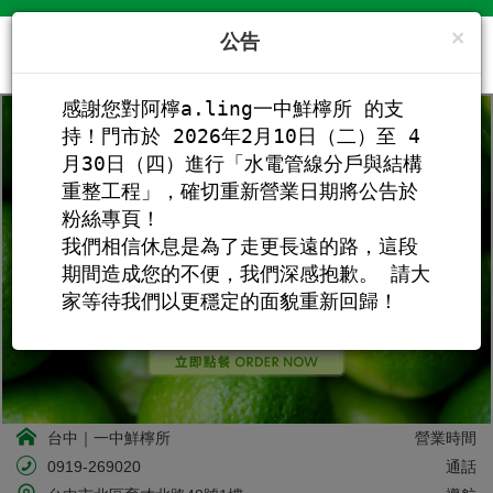
×
公告
阿檸
☰
感謝您對阿檸a.ling一中鮮檸所 的支
持！門市於 2026年2月10日（二）至 4
月30日（四）進行「水電管線分戶與結構
重整工程」，確切重新營業日期將公告於
粉絲專頁！

我們相信休息是為了走更長遠的路，這段
期間造成您的不便，我們深感抱歉。 請大
家等待我們以更穩定的面貌重新回歸！
台中｜一中鮮檸所
營業時間
0919-269020
通話