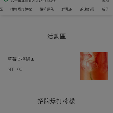
台中市北區育才北路48號1樓
導航
區
招牌爆打檸檬
極萃原茶
鮮乳茶
茶凍奶霜
袋子
活動區
草莓香檸綠▲
NT 100
招牌爆打檸檬