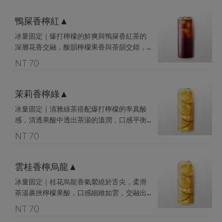
鴨屎香檸紅▲
冰量固定｜爆打檸檬的鮮爽與鴨屎香紅茶的
深層花香交融，酸韻檸檬果香與茶韻交錯，
回甘中帶有餘香不散的悠然。

NT 70
採用新鮮檸檬片製作，恕無法完全去籽
茉莉香檸綠▲
冰量固定｜清雅綠茶搭配爆打檸檬的率真酸
感，清透果酸中透出茶湯的溫潤，口感平衡
卻層次分明。

NT 70
採用新鮮檸檬片製作，恕無法完全去籽
雲桂香檸烏龍▲
冰量固定｜桂花烏龍香氣縈繞於舌尖，柔滑
茶湯裹挾檸檬果酸，口感細緻如雲，交融出
獨有的優雅韻味。

NT 70
採用新鮮檸檬片製作，恕無法完全去籽