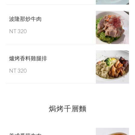
波隆那炒牛肉
NT 320
爐烤香料雞腿排
NT 320
焗烤千層麵