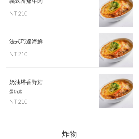
義式番茄牛肉
NT 210
法式巧達海鮮
NT 210
奶油塔香野菇
蛋奶素
NT 210
炸物