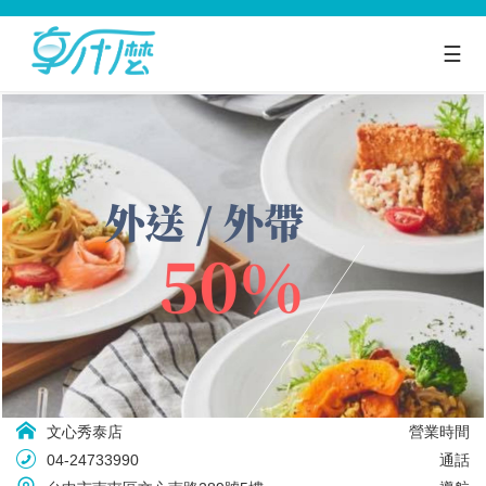
☰
文心秀泰店
營業時間
04-24733990
通話